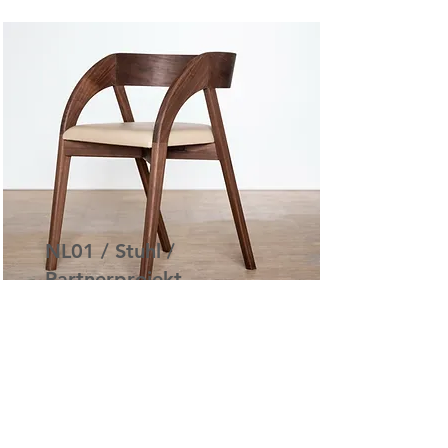
NL01 / Stuhl /
Partnerprojekt
NL01 Dining Chair Concept
Read More