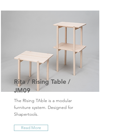
Rita / Rising Table /
JM09
The RIsing TAble is a modular
furniture system. Designed for
Shapertools.
Read More