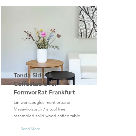
Tonda Side- &
Coffeetable for
FormvorRat Frankfurt
Ein werkzeuglos montierbarer
Massivholztisch / a tool free
assembled solid wood coffee table
Read More