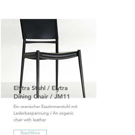
Elytra Stuhl / Elytra
Dining Chair / JM11
Ein oranischer Esszimmerstuhl mit
Lederbespannung / An organic
chair with leather
Read More